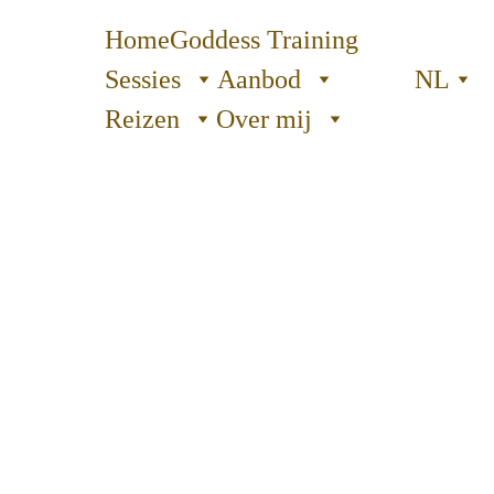
Home
Goddess Training
Sessies
Aanbod
NL
Reizen
Over mij
Jordan 
Multidimension
al Rebirthing 
Journey 2027
Een 10-daagse 
initiatiereis door 
Jordanië: Wadi 
Rum, Petra en 