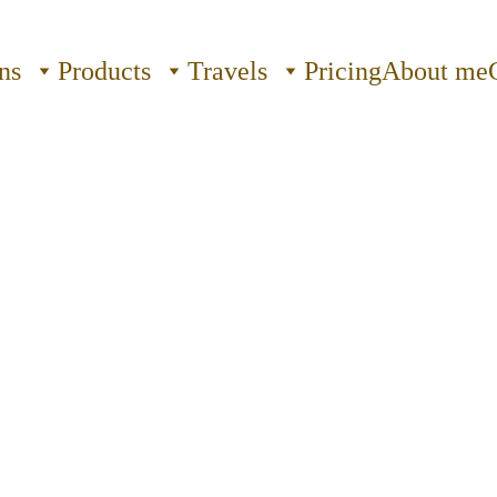
ns
Products
Travels
Pricing
About me
elf en laat je 
e van diverse klanken en 